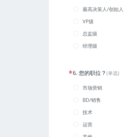
最高决策人/创始人
VP级
总监级
经理级
*
6
.
您的职位？
(
单选
)
市场营销
BD/销售
技术
运营
其他